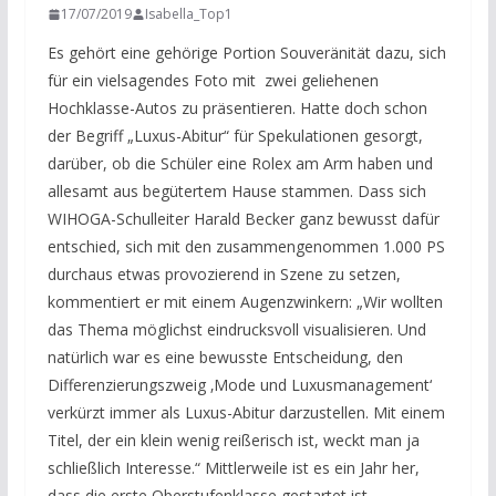
17/07/2019
Isabella_Top1
Es gehört eine gehörige Portion Souveränität dazu, sich
für ein vielsagendes Foto mit zwei geliehenen
Hochklasse-Autos zu präsentieren. Hatte doch schon
der Begriff „Luxus-Abitur“ für Spekulationen gesorgt,
darüber, ob die Schüler eine Rolex am Arm haben und
allesamt aus begütertem Hause stammen. Dass sich
WIHOGA-Schulleiter Harald Becker ganz bewusst dafür
entschied, sich mit den zusammengenommen 1.000 PS
durchaus etwas provozierend in Szene zu setzen,
kommentiert er mit einem Augenzwinkern: „Wir wollten
das Thema möglichst eindrucksvoll visualisieren. Und
natürlich war es eine bewusste Entscheidung, den
Differenzierungszweig ‚Mode und Luxusmanagement‘
verkürzt immer als Luxus-Abitur darzustellen. Mit einem
Titel, der ein klein wenig reißerisch ist, weckt man ja
schließlich Interesse.“ Mittlerweile ist es ein Jahr her,
dass die erste Oberstufenklasse gestartet ist.