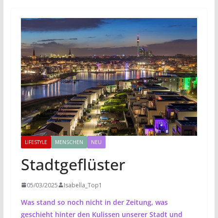
LIFESTYLE
MENSCHEN
NEU
Stadtgeflüster
05/03/2025
Isabella_Top1
Was stand so noch nicht in der Zeitung, was
geschieht hinter den Kulissen unserer Stadt und