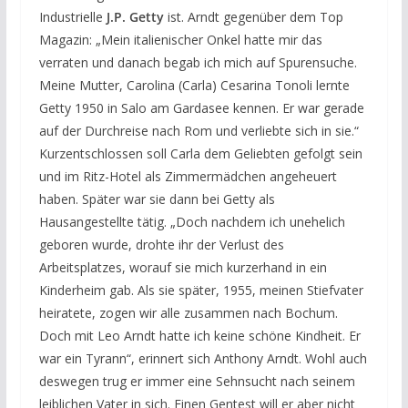
Industrielle
J.P. Getty
ist. Arndt gegenüber dem Top
Magazin: „Mein italienischer Onkel hatte mir das
verraten und danach begab ich mich auf Spurensuche.
Meine Mutter, Carolina (Carla) Cesarina Tonoli lernte
Getty 1950 in Salo am Gardasee kennen. Er war gerade
auf der Durchreise nach Rom und verliebte sich in sie.“
Kurzentschlossen soll Carla dem Geliebten gefolgt sein
und im Ritz-Hotel als Zimmermädchen angeheuert
haben. Später war sie dann bei Getty als
Hausangestellte tätig. „Doch nachdem ich unehelich
geboren wurde, drohte ihr der Verlust des
Arbeitsplatzes, worauf sie mich kurzerhand in ein
Kinderheim gab. Als sie später, 1955, meinen Stiefvater
heiratete, zogen wir alle zusammen nach Bochum.
Doch mit Leo Arndt hatte ich keine schöne Kindheit. Er
war ein Tyrann“, erinnert sich Anthony Arndt. Wohl auch
deswegen trug er immer eine Sehnsucht nach seinem
leiblichen Vater in sich. Einen Gentest will er aber nicht