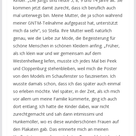
Kinder. „Die Jungs sind heute 5, 8, 9 und 14 Jahre alt. Sie
kommen jetzt damit zurecht, dass ich beruflich auch
mal unterwegs bin. Meine Mutter, die ja schon während
meiner GNTM-Teilnahme aufgepasst hat, unterstützt
mich da sehr“, so Stella. Ihre Mutter weiß natürlich
genau, wie die Liebe zur Mode, die Begeisterung für
schöne Menschen in schönen Kleidern anfing. „Früher,
als ich klein war und wir gemeinsam auf dem
Westenhellweg liefen, musste ich jedes Mal bei Peek
und Cloppenburg stehenbleiben, weil mich die Poster
von den Models im Schaufenster so faszinierten. Ich
wusste damals schon, dass ich das später auch einmal
so erleben möchte. Viel später, in der Zeit, als ich mich
vor allem um meine Familie kümmerte, ging ich auch
dort entlang. Ich hatte die Kinder dabei, war nicht
zurechtgemacht und sah dann intimissimi und
Hunkemöller, wo es diese wunderschönen Frauen auf
den Plakaten gab. Das erinnerte mich an meinen