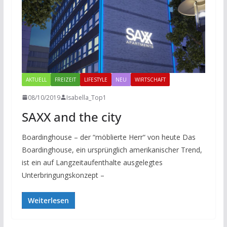
AKTUELL
FREIZEIT
LIFESTYLE
NEU
WIRTSCHAFT
08/10/2019
Isabella_Top1
SAXX and the city
Boardinghouse – der “möblierte Herr“ von heute Das
Boardinghouse, ein ursprünglich amerikanischer Trend,
ist ein auf Langzeitaufenthalte ausgelegtes
Unterbringungskonzept –
Weiterlesen