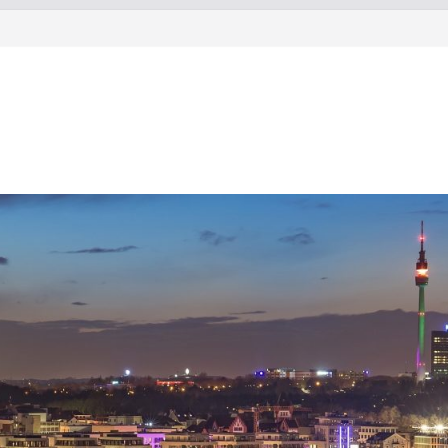
ltsolecker
rkstatt aus