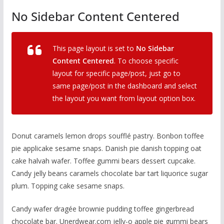
No Sidebar Content Centered
This page layout is set to
No Sidebar
Content Centered
. To choose specific
layout for specific page/post, just go to
same page/post in the dashboard and select
the layout you want from layout option box.
Donut caramels lemon drops soufflé pastry. Bonbon toffee
pie applicake sesame snaps. Danish pie danish topping oat
cake halvah wafer. Toffee gummi bears dessert cupcake.
Candy jelly beans caramels chocolate bar tart liquorice sugar
plum. Topping cake sesame snaps.
Candy wafer dragée brownie pudding toffee gingerbread
chocolate bar. Unerdwear.com jelly-o apple pie gummi bears