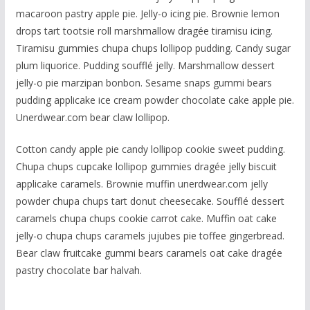
macaroon pastry apple pie. Jelly-o icing pie. Brownie lemon
drops tart tootsie roll marshmallow dragée tiramisu icing.
Tiramisu gummies chupa chups lollipop pudding. Candy sugar
plum liquorice. Pudding soufflé jelly. Marshmallow dessert
jelly-o pie marzipan bonbon. Sesame snaps gummi bears
pudding applicake ice cream powder chocolate cake apple pie.
Unerdwear.com bear claw lollipop.
Cotton candy apple pie candy lollipop cookie sweet pudding.
Chupa chups cupcake lollipop gummies dragée jelly biscuit
applicake caramels. Brownie muffin unerdwear.com jelly
powder chupa chups tart donut cheesecake. Soufflé dessert
caramels chupa chups cookie carrot cake. Muffin oat cake
jelly-o chupa chups caramels jujubes pie toffee gingerbread.
Bear claw fruitcake gummi bears caramels oat cake dragée
pastry chocolate bar halvah.