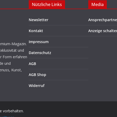
Nützliche Links
Media
Newsletter
Ansprechpartne
Kontakt
Anzeige schalte
Impressum
Premium-Magazin.
xklusivität und
Datenschutz
er Form erfahren
ode und
AGB
enuss, Kunst,
AGB Shop
Widerruf
te vorbehalten.