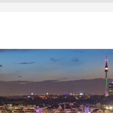
ltsolecker
rkstatt aus